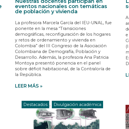
Nuestras docentes participan en
L
e
eventos nacionales con temáticas
s
de población y vivienda
A
La profesora Marcela García del IEU-UNAL, fue
a
ponente en la mesa “Transiciones
d
demográficas, reconfiguración de los hogares
e
y retos de ordenamiento y vivienda en
C
Colombia” del III Congreso de la Asociación
(
Colombiana de Demografía, Población y
m
Desarrollo. Además, la profesora Ana Patricia
E
Montoya presentó ponencia en el panel
D
sobre déficit habitacional, de la Contraloría de
la República.
L
LEER MÁS »
Destacados
,
Divulgación académica