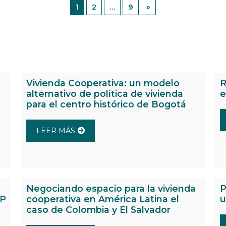
1
2
…
9
»
Vivienda Cooperativa: un modelo
R
alternativo de política de vivienda
e
para el centro histórico de Bogotá
LEER MÁS
Negociando espacio para la vivienda
P
IP
cooperativa en América Latina el
u
caso de Colombia y El Salvador