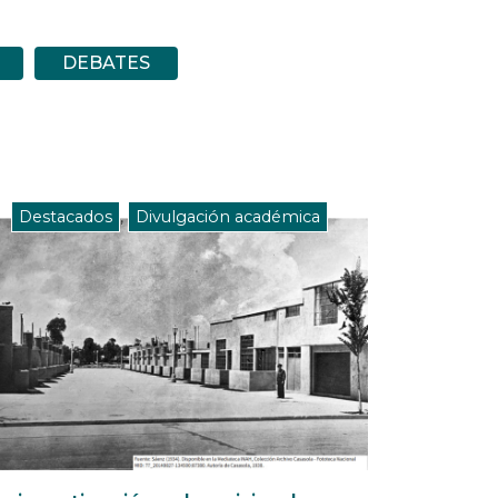
DEBATES
Destacados
,
Divulgación académica