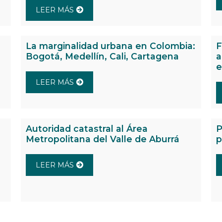
LEER MÁS
La marginalidad urbana en Colombia:
F
Bogotá, Medellín, Cali, Cartagena
a
e
LEER MÁS
Autoridad catastral al Área
P
Metropolitana del Valle de Aburrá
p
LEER MÁS