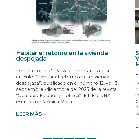
Habitar el retorno en la vivienda
S
despojada
V
M
Daniela Lopera* realiza comentarios de su
E
d
artículo: “Habitar el retorno en la vivienda
a
despojada”, publicado en el número 12, vol. 3,
m
septiembre -diciembre del 2025 de la revista
i
“Ciudades, Estados y Política” del IEU-UNAL,
e
escrito con Mónica Mejía.
h
e
LEER MÁS »
L