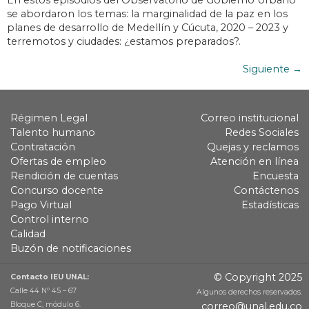
En estos episodios del Observatorio de Gobierno Urbano
se abordaron los temas: la marginalidad de la paz en los
planes de desarrollo de Medellín y Cúcuta, 2020 – 2023 y
terremotos y ciudades: ¿estamos preparados?.
Siguiente
→
Régimen Legal
Correo institucional
Talento humano
Redes Sociales
Contratación
Quejas y reclamos
Ofertas de empleo
Atención en línea
Rendición de cuentas
Encuesta
Concurso docente
Contáctenos
Pago Virtual
Estadísticas
Control interno
Calidad
Buzón de notificaciones
© Copyright 2025
Contacto IEU UNAL:
Calle 44 Nº 45 – 67
Algunos derechos reservados.
Bloque C, módulo 6.
correo@unal.edu.co