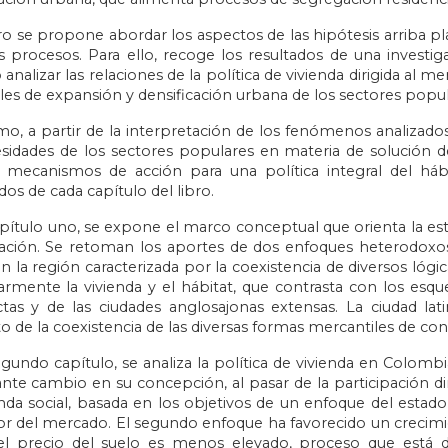
bro se propone abordar los aspectos de las hipótesis arriba 
s procesos. Para ello, recoge los resultados de una investig
 analizar las relaciones de la política de vivienda dirigida a
les de expansión y densificación urbana de los sectores popul
mo, a partir de la interpretación de los fenómenos analizados,
esidades de los sectores populares en materia de solución
 mecanismos de acción para una política integral del háb
os de cada capítulo del libro.
pítulo uno, se expone el marco conceptual que orienta la estr
gación. Se retoman los aportes de dos enfoques heterodoxo
n la región caracterizada por la coexistencia de diversos lóg
larmente la vivienda y el hábitat, que contrasta con los es
as y de las ciudades anglosajonas extensas. La ciudad la
o de la coexistencia de las diversas formas mercantiles de con
egundo capítulo, se analiza la política de vivienda en Colom
nte cambio en su concepción, al pasar de la participación di
enda social, basada en los objetivos de un enfoque del estad
ador del mercado. El segundo enfoque ha favorecido un crecim
l precio del suelo es menos elevado, proceso que está d