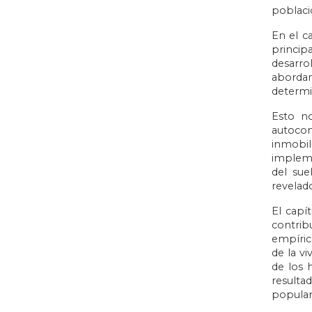
població
En el c
princip
desarrol
abordan
determi
Esto no
autocon
inmobil
impleme
del sue
revelad
El capí
contrib
empíric
de la vi
de los 
resulta
popular