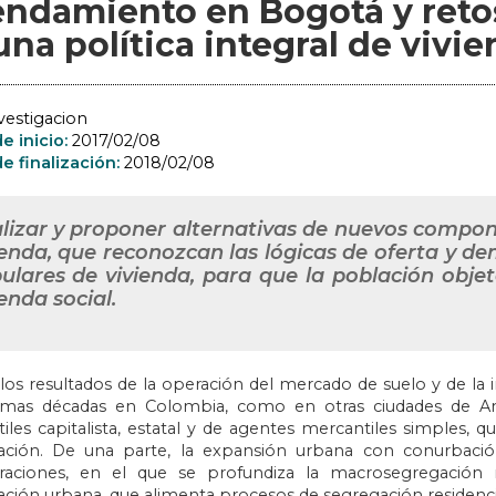
endamiento en Bogotá y retos
una política integral de vivi
vestigacion
e inicio:
2017/02/08
e finalización:
2018/02/08
lizar y proponer alternativas de nuevos compon
ienda, que reconozcan las lógicas de oferta y 
ulares de vivienda, para que la población objet
ienda social.
los resultados de la operación del mercado de suelo y de la 
timas décadas en Colombia, como en otras ciudades de Amér
iles capitalista, estatal y de agentes mercantiles simples,
ación. De una parte, la expansión urbana con conurbació
aciones, en el que se profundiza la macrosegregación re
cación urbana, que alimenta procesos de segregación residenci