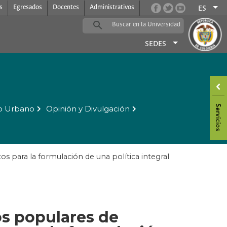
s
Egresados
Docentes
Administrativos
ES
SEDES
o Urbano
Opinión y Divulgación
para la formulación de una política integral
s populares de