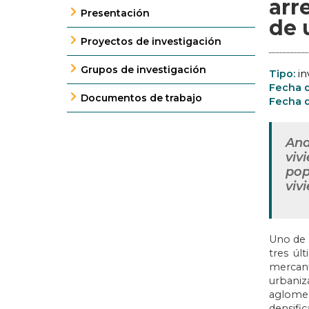
arr
Presentación
de 
Proyectos de investigación
Grupos de investigación
Tipo:
in
Fecha d
Documentos de trabajo
Fecha d
Ana
viv
pop
viv
Uno de 
tres úl
mercant
urbaniz
aglomer
densifi