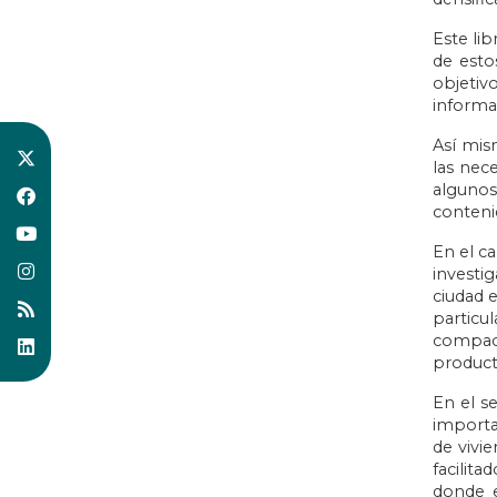
Este li
de esto
objetivo
informa
Así mis
las nec
algunos
contenid
En el ca
investi
ciudad e
particu
compact
product
En el s
importa
de vivi
facilit
donde e