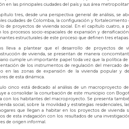
n en las principales ciudades del país y sus área metropolitan
apítulo tres, desde una perspectiva general de análisis, se 
ales ciudades de Colombia, la configuración y fortalecimiento 
lo de proyectos de vivienda social. En el capítulo cuatro, a p
 los procesos socio-espaciales de expansión y densificación
nantes estructurales de este proceso que definen tres etapas 
s lleva a plantear que el desarrollo de proyectos de vi
strucción de vivienda, se presentan de manera concomitant
iario cumple un importante papel toda vez que la política de
ntación de los instrumentos de regulación del mercado del su
lo en las zonas de expansión de la vivienda popular y de
ores de esta dinámica.
tulo cinco está dedicado al análisis de un macroproyecto de
uye a consolidar la conurbación de este municipio con Bogot
a con los habitantes del macroproyecto. Se presenta también
vienda social, sobre la movilidad y estrategias residenciales, l
hogares que llegan a habitar en los proyectos de vivienda so
dos de esta indagación con los resultados de una investigac
es de origen informal.