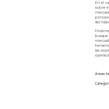
En el ca
sobre e
mercado
princip
del hábi
Finalme
busque 
mercado
herrami
las expe
operaci
Áreas t
Categor