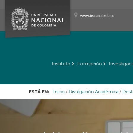
www.ieu.unal.edu.co
Instituto
Formación
Investigac
ESTÁ EN:
Inicio
/
Divulgación Académica
/
Dest