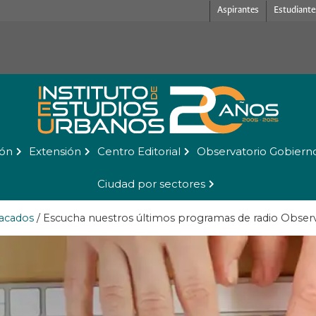
Aspirantes
Estudiante
ión
Extensión
Centro Editorial
Observatorio Gobiern
Ciudad por sectores
acados
/
Escucha nuestros últimos programas de radio Obser