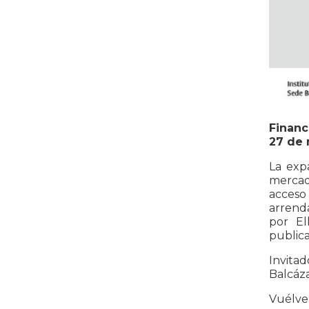
Financ
27 de
La exp
mercado
acceso
arrenda
por El
publica
Invitad
Balcáza
Vuélve