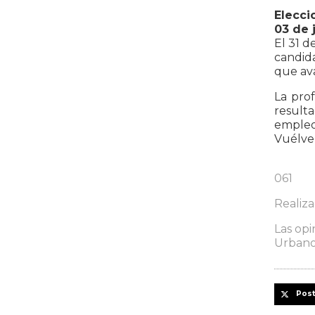
Elecci
03 de 
El 31 d
candida
que ava
La prof
resulta
empleo,
Vuélve
061
Realiz
Las opi
Urbanos
Pos