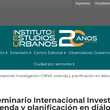
Aspirantes
Estudiante
ión
Extensión
Centro Editorial
Observatorio Gobiern
Ciudad por sectores
rnacional Investigación CINVA: vivienda y planificación en diá
Seminario Internacional Inves
ienda y planificación en diál