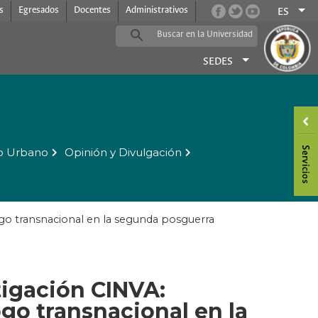
s
Egresados
Docentes
Administrativos
ES
SEDES
o Urbano
Opinión y Divulgación
logo transnacional en la segunda posguerra
tigación CINVA:
ogo transnacional en la