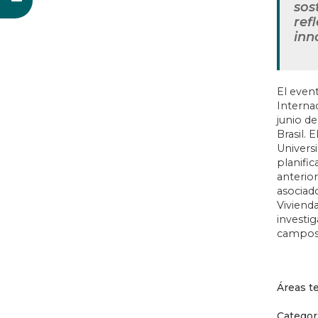
sos
ref
inn
El event
Interna
junio de
Brasil. 
Universi
planific
anterio
asociad
Viviend
investi
campos
Áreas t
Categor