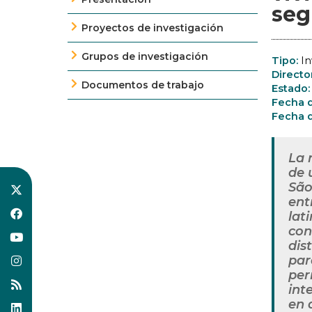
seg
Proyectos de investigación
Grupos de investigación
Tipo:
In
Directo
Documentos de trabajo
Estado
Fecha d
Fecha d
La 
de 
São
ent
lat
con
dis
par
per
int
en 