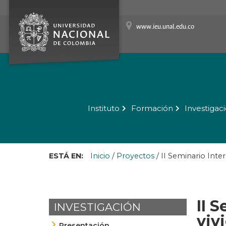
www.ieu.unal.edu.co
Instituto
Formación
Investigac
ESTÁ EN:
Inicio
/
Proyectos
/
II Seminario Inte
II 
INVESTIGACIÓN
viv
Presentación