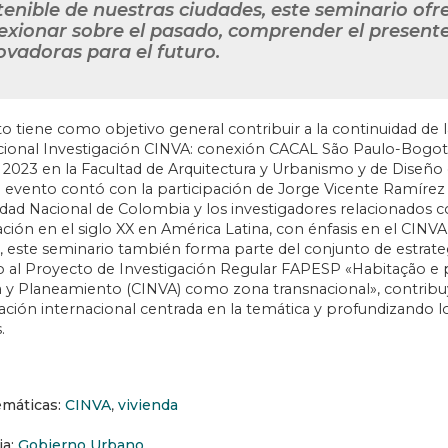
tenible de nuestras ciudades, este seminario of
lexionar sobre el pasado, comprender el presente
ovadoras para el futuro.
o tiene como objetivo general contribuir a la continuidad de la
cional Investigación CINVA: conexión CACAL São Paulo-Bogot
 2023 en la Facultad de Arquitectura y Urbanismo y de Diseño 
El evento contó con la participación de Jorge Vicente Ramírez
dad Nacional de Colombia y los investigadores relacionados con
ación en el siglo XX en América Latina, con énfasis en el CINVA y
r, este seminario también forma parte del conjunto de estrat
o al Proyecto de Investigación Regular FAPESP «Habitação e
a y Planeamiento (CINVA) como zona transnacional», contribuy
gación internacional centrada en la temática y profundizando l
.
emáticas:
CINVA
,
vivienda
ia:
Gobierno Urbano