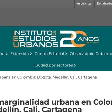
Aspirantes
Estudiante
ión
Extensión
Centro Editorial
Observatorio Gobiern
Ciudad por sectores
rbana en Colombia: Bogotá, Medellín, Cali, Cartagena
marginalidad urbana en Colo
ellín, Cali, Cartagena