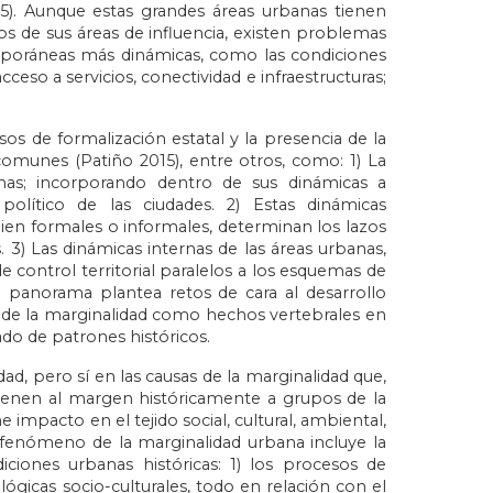
15). Aunque estas grandes áreas urbanas tienen
rsos de sus áreas de influencia, existen problemas
mporáneas más dinámicas, como las condiciones
eso a servicios, conectividad e infraestructuras;
s de formalización estatal y la presencia de la
munes (Patiño 2015), entre otros, como: 1) La
anas; incorporando dentro de sus dinámicas a
olítico de las ciudades. 2) Estas dinámicas
bien formales o informales, determinan los lazos
 3) Las dinámicas internas de las áreas urbanas,
 control territorial paralelos a los esquemas de
e panorama plantea retos de cara al desarrollo
o de la marginalidad como hechos vertebrales en
ado de patrones históricos.
ad, pero sí en las causas de la marginalidad que,
ienen al margen históricamente a grupos de la
mpacto en el tejido social, cultural, ambiental,
el fenómeno de la marginalidad urbana incluye la
iciones urbanas históricas: 1) los procesos de
lógicas socio-culturales, todo en relación con el