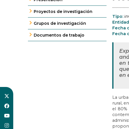
Proyectos de investigación
Tipo:
in
Entidad
Grupos de investigación
Fecha d
Fecha d
Documentos de trabajo
Exp
aná
en 
que
en e
La urba
rural, 
el 80% 
contemp
adminis
propone