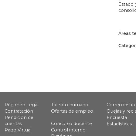
Estado 
consoli
Áreas t
Categor
Régimen Legal
Talento humano
Correo instit
Contratación
Ofertas de empleo
Quejas y rec
Rendición de
Encuesta
cuentas
Concurso docente
Estadísticas
Pago Virtual
Control interno