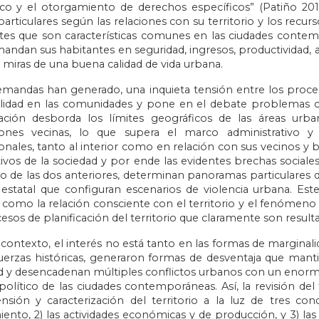
ico y el otorgamiento de derechos específicos” (Patiño 20
particulares según las relaciones con su territorio y los recu
tes que son características comunes en las ciudades conte
ndan sus habitantes en seguridad, ingresos, productividad, acc
 miras de una buena calidad de vida urbana.
emandas han generado, una inquieta tensión entre los proceso
lidad en las comunidades y pone en el debate problemas co
ación desborda los límites geográficos de las áreas urb
ones vecinas, lo que supera el marco administrativo y p
onales, tanto al interior como en relación con sus vecinos y 
ivos de la sociedad y por ende las evidentes brechas sociales.
do de las dos anteriores, determinan panoramas particulares de
 estatal que configuran escenarios de violencia urbana. Est
 como la relación consciente con el territorio y el fenómen
esos de planificación del territorio que claramente son result
contexto, el interés no está tanto en las formas de marginalid
erzas históricas, generaron formas de desventaja que mant
d y desencadenan múltiples conflictos urbanos con un enorme i
y político de las ciudades contemporáneas. Así, la revisión d
sión y caracterización del territorio a la luz de tres cond
nto, 2) las actividades económicas y de producción, y 3) las 