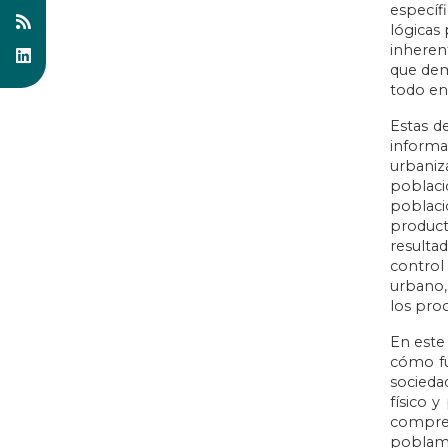
específ
lógicas 
inheren
que dema
todo en
Estas d
informa
urbaniz
poblaci
poblaci
product
resulta
control
urbano,
los proc
En este 
cómo fu
socieda
físico 
compren
poblamie