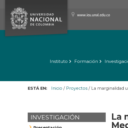
www.ieu.unal.edu.co
Instituto
Formación
Investigac
ESTÁ EN:
Inicio
/
Proyectos
/
La marginalidad u
La 
INVESTIGACIÓN
Med
Presentación