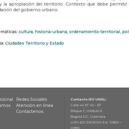
y la apropiación del territorio. Contexto que debe permitir 
dación del gobierno urbano.
emáticas:
cultura
,
historia-urbana
,
ordenamiento-territorial
,
pol
ia:
Ciudades Territorio y Estado
ucional
Redes Sociales
Contacto IEU UNAL:
lamos
Atención en línea
Calle 44 Nº 45 – 67
Contáctenos
Bloque C, módulo 6.
Bogotá DC, Colombia
(+57) 601 316 5000 Ext. 10854 –
10855