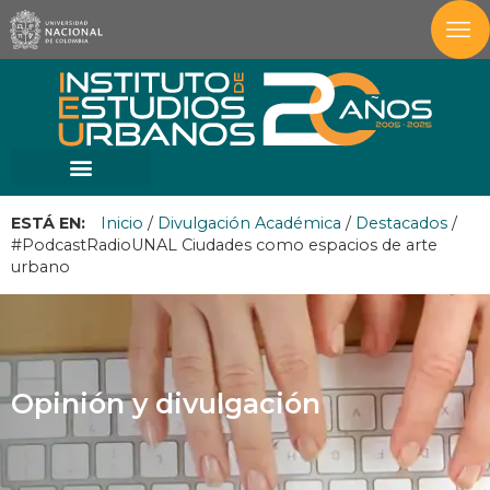
ESTÁ EN:
Inicio
/
Divulgación Académica
/
Destacados
/
#PodcastRadioUNAL Ciudades como espacios de arte
urbano
Opinión y divulgación