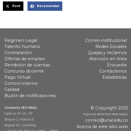
Post
Recomendar
Régimen Legal
Correo institucional
Talento humano
Redes Sociales
Contratación
Quejas y reclamos
Ofertas de empleo
Atención en línea
Rendición de cuentas
Encuesta
Concurso docente
Contáctenos
Pago Virtual
Estadísticas
Control interno
Calidad
Buzón de notificaciones
© Copyright 2025
Contacto IEU UNAL:
Calle 44 Nº 45 – 67
Algunos derechos reservados.
Bloque C, módulo 6.
correo@unal.edu.co
Bogotá DC, Colombia
Acerca de este sitio web