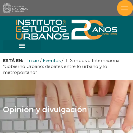
ESTÁ EN:
Inicio
/
Eventos
/
III Simposio Internacional
“Gobierno Urbano: debates entre lo urbano y lo
metropolitano”
Opinión y divulgación