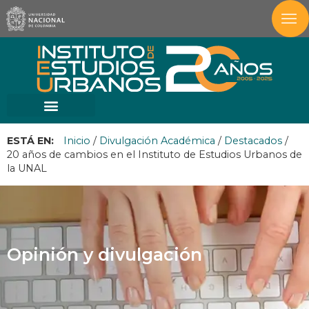
ESTÁ EN:
Inicio
/
Divulgación Académica
/
Destacados
/
20 años de cambios en el Instituto de Estudios Urbanos de
la UNAL
Opinión y divulgación