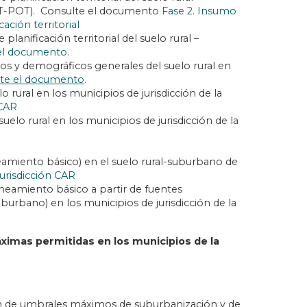
OT-POT). Consulte el documento
Fase 2. Insumo
ación territorial
anificación territorial del suelo rural –
el documento
.
s y demográficos generales del suelo rural en
te el documento
.
o rural en los municipios de jurisdicción de la
 CAR
elo rural en los municipios de jurisdicción de la
eamiento básico) en el suelo rural-suburbano de
jurisdicción CAR
neamiento básico a partir de fuentes
uburbano) en los municipios de jurisdicción de la
áximas permitidas en los municipios de la
ón de umbrales máximos de suburbanización y de