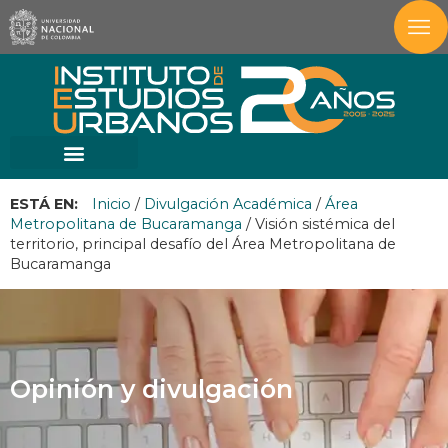
ESTÁ EN:
Inicio
/
Divulgación Académica
/
Área
Metropolitana de Bucaramanga
/
Visión sistémica del
territorio, principal desafío del Área Metropolitana de
Bucaramanga
Opinión y divulgación