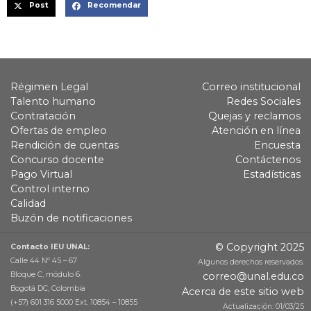
Post
Recomendar
Régimen Legal
Correo institucional
Talento humano
Redes Sociales
Contratación
Quejas y reclamos
Ofertas de empleo
Atención en línea
Rendición de cuentas
Encuesta
Concurso docente
Contáctenos
Pago Virtual
Estadísticas
Control interno
Calidad
Buzón de notificaciones
© Copyright 2025
Contacto IEU UNAL:
Calle 44 Nº 45 – 67
Algunos derechos reservados.
Bloque C, módulo 6.
correo@unal.edu.co
Bogotá DC, Colombia
Acerca de este sitio web
(+57) 601 316 5000 Ext. 10854 – 10855
Actualización: 01/03/25