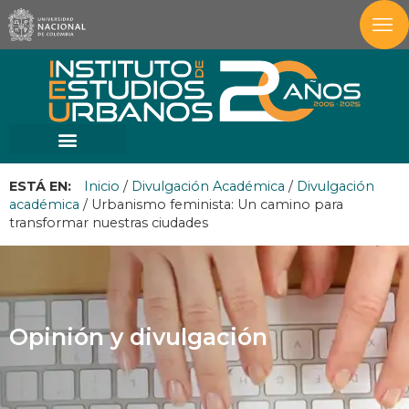
ESTÁ EN:
Inicio
/
Divulgación Académica
/
Divulgación
académica
/
Urbanismo feminista: Un camino para
transformar nuestras ciudades
Opinión y divulgación