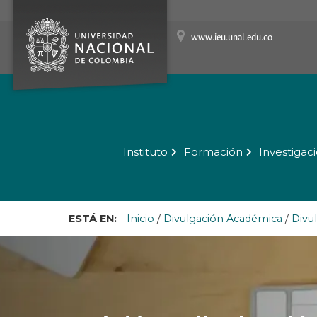
www.ieu.unal.edu.co
Instituto
Formación
Investigac
ESTÁ EN:
Inicio
/
Divulgación Académica
/
Divu