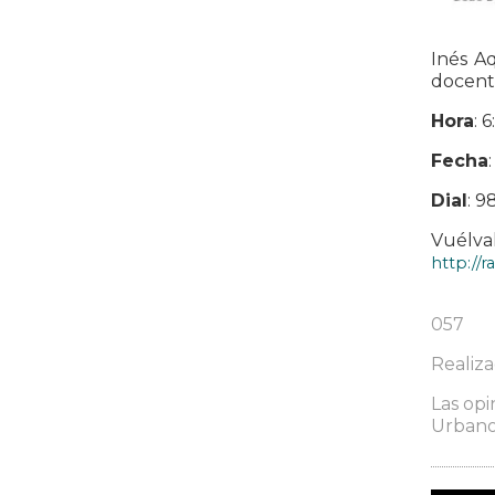
Inés Aq
docent
Hora
: 
Fecha
Dial
: 9
Vuélv
http://
057
Realiz
Las opi
Urbano