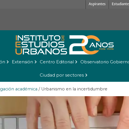
Aspirantes
Estudiante
ión
Extensión
Centro Editorial
Observatorio Gobiern
Ciudad por sectores
lgación académica
/
Urbanismo en la incertidumbre