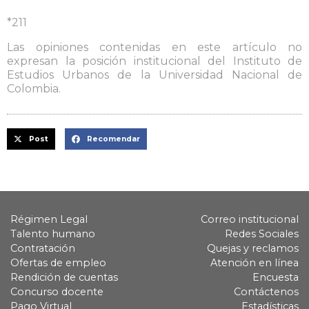
*211
Las opiniones contenidas en este artículo no
expresan la posición institucional del Instituto de
Estudios Urbanos de la Universidad Nacional de
Colombia.
Post
Recomendar
Régimen Legal
Correo institucional
Talento humano
Redes Sociales
Contratación
Quejas y reclamos
Ofertas de empleo
Atención en línea
Rendición de cuentas
Encuesta
Concurso docente
Contáctenos
Pago Virtual
Estadísticas