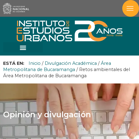
ESTÁ EN:
Inicio
/
Divulgación Académica
/
Área
Metropolitana de Bucaramanga
/
Retos ambientales del
Área Metropolitana de Bucaramanga
Opinión y divulgación