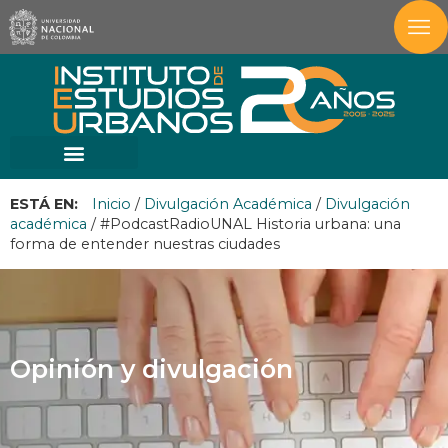
ESTÁ EN:
Inicio
/
Divulgación Académica
/
Divulgación
académica
/
#PodcastRadioUNAL Historia urbana: una
forma de entender nuestras ciudades
Opinión y divulgación