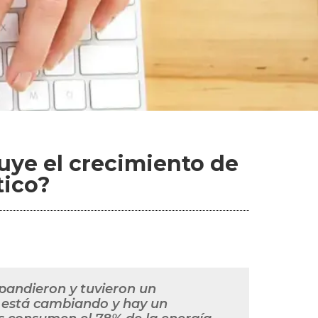
ye el crecimiento de
tico?
xpandieron y tuvieron un
n está cambiando y hay un