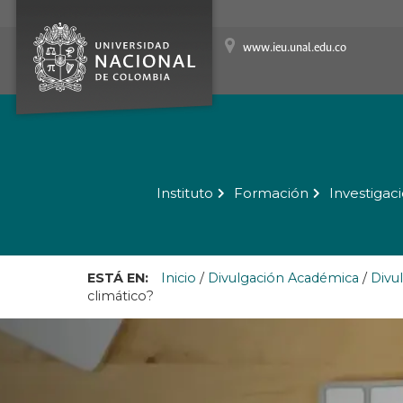
www.ieu.unal.edu.co
Instituto
Formación
Investigac
ESTÁ EN:
Inicio
/
Divulgación Académica
/
Divu
climático?