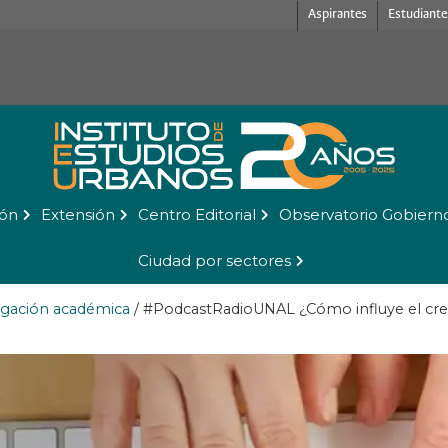
Aspirantes
Estudiante
ión
Extensión
Centro Editorial
Observatorio Gobiern
Ciudad por sectores
lgación académica
/
#PodcastRadioUNAL ¿Cómo influye el crec