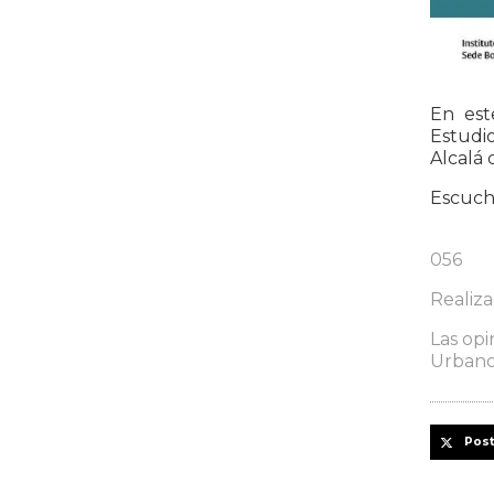
En est
Estudi
Alcalá 
Escuch
056
Realiz
Las opi
Urbano
Pos