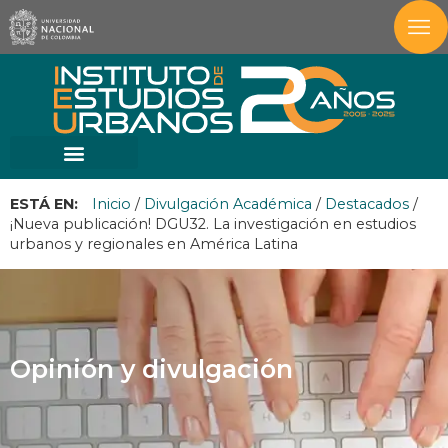
ESTÁ EN:
Inicio
/
Divulgación Académica
/
Destacados
/
¡Nueva publicación! DGU32. La investigación en estudios
urbanos y regionales en América Latina
Opinión y divulgación