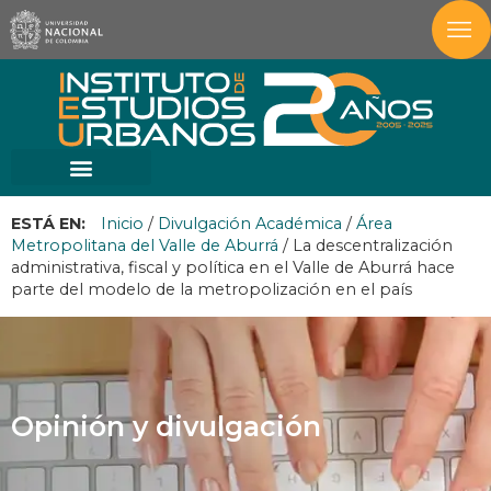
ESTÁ EN:
Inicio
/
Divulgación Académica
/
Área
Metropolitana del Valle de Aburrá
/
La descentralización
administrativa, fiscal y política en el Valle de Aburrá hace
parte del modelo de la metropolización en el país
Opinión y divulgación