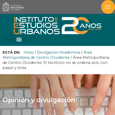
ESTÁ EN:
Inicio
/
Divulgación Académica
/
Área
Metropolitana de Centro Occidente
/
Área Metropolitana
de Centro Occidente: El territorio no se ordena solo con
papel y tinta
Opinión y divulgación