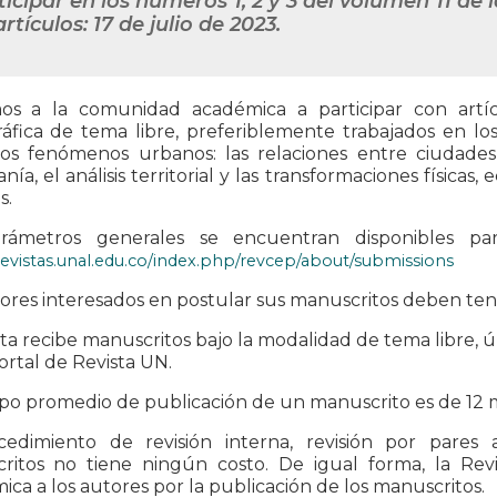
ticipar en los números 1, 2 y 3 del volumen 11 de 
rtículos: 17 de julio de 2023.
mos a la comunidad académica a participar con artícul
ráfica de tema libre, preferiblemente trabajados en l
los fenómenos urbanos: las relaciones entre ciudades 
nía, el análisis territorial y las transformaciones físicas,
s.
rámetros generales se encuentran disponibles par
/revistas.unal.edu.co/index.php/revcep/about/submissions
ores interesados en postular sus manuscritos deben tene
sta recibe manuscritos bajo la modalidad de tema libre, ú
ortal de Revista UN.
po promedio de publicación de un manuscrito es de 12 
cedimiento de revisión interna, revisión por pares 
ritos no tiene ningún costo. De igual forma, la Rev
ca a los autores por la publicación de los manuscritos.