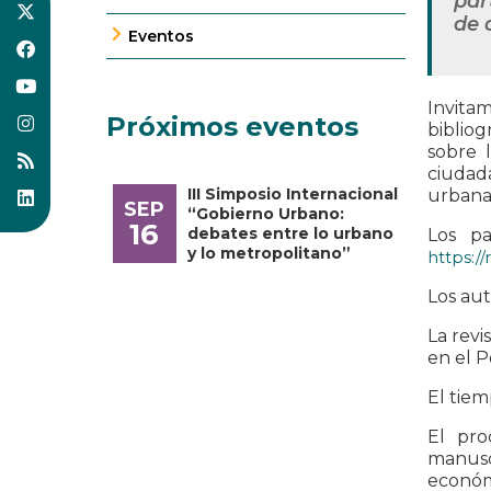
par
de a
Eventos
Invita
Próximos eventos
bibliog
sobre 
ciudada
III Simposio Internacional
urbana
SEP
“Gobierno Urbano:
16
debates entre lo urbano
Los pa
y lo metropolitano”
https:/
Los aut
La revi
en el P
El tiem
El pro
manusc
económi