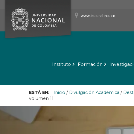
www.ieu.unal.edu.co
Instituto
Formación
Investigac
ESTÁ EN:
Inicio
/
Divulgación Académica
/
Dest
volumen 11