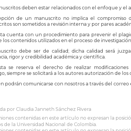
uscritos deben estar relacionados con el enfoque y el a
epción de un manuscrito no implica el compromiso d
itos son sometidos a revisión interna y por pares acadé
sta cuenta con un procedimiento para prevenir el plagi
e los contenidos utilizados en el proceso de investigació
uscrito debe ser de calidad; dicha calidad será juzga
cia, rigor y credibilidad académica y científica.
ista se reserva el derecho de realizar modificaciones
, siempre se solicitará a los autores autorización de los
 podrán comunicarse con nosotros a través del correo 
ada por Claudia Janneth Sánchez Rivera
niones contenidas en este artículo no expresan la posición
 de la Universidad Nacional de Colombia.
niones contenidas en este artículo no expresan la posición