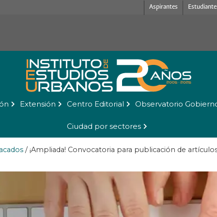
Aspirantes
Estudiante
ión
Extensión
Centro Editorial
Observatorio Gobiern
Ciudad por sectores
acados
/
¡Ampliada! Convocatoria para publicación de artículos 