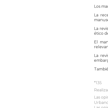
Los man
La rec
manuscr
La revi
ético d
El man
relevan
La rev
embargo
También
*135
Realiz
Las opi
Urbanos
Las opi