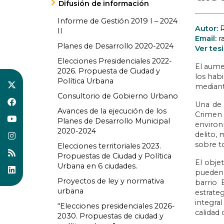
Difusión de información
Informe de Gestión 2019 I – 2024
Autor:
R
II
Email:
r
Planes de Desarrollo 2020-2024
Ver tesi
Elecciones Presidenciales 2022-
El aume
2026. Propuesta de Ciudad y
los hab
Política Urbana
mediant
Consultorio de Gobierno Urbano
Una de 
Avances de la ejecución de los
Crimen
Planes de Desarrollo Municipal
environ
2020-2024
delito, 
sobre t
Elecciones territoriales 2023.
Propuestas de Ciudad y Política
El obje
Urbana en 6 ciudades.
pueden 
Proyectos de ley y normativa
barrio 
urbana
estrate
integra
“Elecciones presidenciales 2026-
calidad 
2030. Propuestas de ciudad y