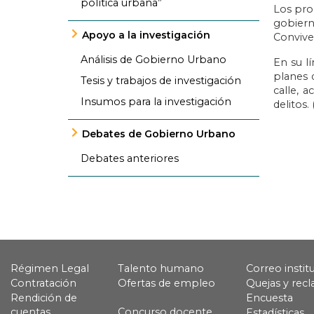
política urbana”
Los pro
gobiern
Apoyo a la investigación
Conviven
Análisis de Gobierno Urbano
En su l
planes d
Tesis y trabajos de investigación
calle, 
Insumos para la investigación
delitos.
Debates de Gobierno Urbano
Debates anteriores
Régimen Legal
Talento humano
Correo instit
Contratación
Ofertas de empleo
Quejas y rec
Rendición de
Encuesta
cuentas
Concurso docente
Estadísticas