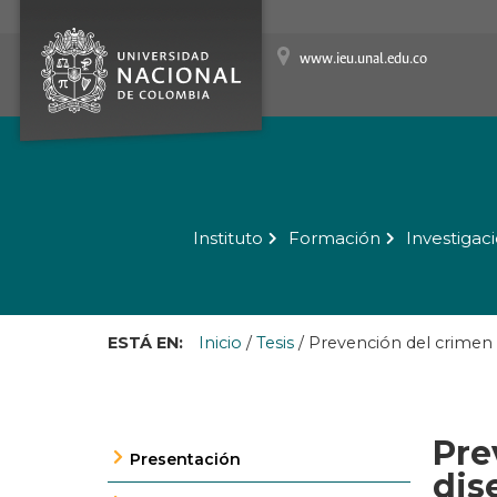
www.ieu.unal.edu.co
Instituto
Formación
Investigac
ESTÁ EN:
Inicio
/
Tesis
/
Prevención del crimen a
Pre
Presentación
dis