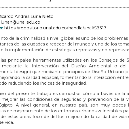
icardo Andrés Luna Nieto
alunan@unal.edu.co
s:
https://repositorio.unal.edu.co/handle/unal/58317
nto de la criminalidad a nivel global es uno de los problemas 
itantes de las ciudades alrededor del mundo y uno de los tema
e la implementación de estrategias represivas y no represiva
las principales herramientas utilizadas en los Consejos de 
 mediante la Intervención del Diseño Ambiental o del
mental design) que mediante principios de Diseño Urbano pe
mejorando la calidad espacial, fomentando la interacción entre
odo reduciendo los índices de inseguridad.
tivo del presente trabajo es demostrar cómo a través de la a
mejorar las condiciones de seguridad y prevención de la vi
Egipto. A nivel general, en nuestro país, son muy pocos
gias de mejoramiento de los entornos urbanos vulnerables pa
l de estas áreas foco de delitos mejorando la calidad de vida
de vida.