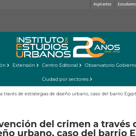
Aspirantes
Estudiante
ión
Extensión
Centro Editorial
Observatorio Gobiern
Ciudad por sectores
 través de estrategias de diseño urbano, caso del barrio Egip
vención del crimen a través 
eño urbano, caso del barrio 