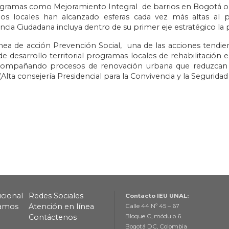
gramas como Mejoramiento Integral de barrios en Bogotá o e
os locales han alcanzado esferas cada vez más altas al p
cia Ciudadana incluya dentro de su primer eje estratégico la p
ínea de acción Prevención Social, una de las acciones tendie
e desarrollo territorial programas locales de rehabilitación e
acompañando procesos de renovación urbana que reduzcan l
 (Alta consejería Presidencial para la Convivencia y la Seguridad
ucional
Redes Sociales
Contacto IEU UNAL:
lamos
Atención en línea
Calle 44 Nº 45 – 67
Contáctenos
Bloque C, módulo 6.
Bogotá DC, Colombia