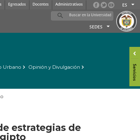
s
Egresados
Docentes
Administrativos
ES
SEDES
o Urbano
Opinión y Divulgación
to
de estrategias de
Egipto