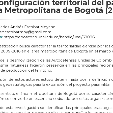
configuración territorial del 
a Metropolitana de Bogotá (
arlos Andrés Escobar Moyano
araescobarmoy@gmail.com
s:
https://repositorio.unal.edu.co/handle/unal/69096
estigación busca caracterizar la territorialidad ejercida por lo
 2009-2016 en el área metropolitana de Bogotá en el marco de
r de la desmovilización de las Autodefensas Unidas de Colomb
isma naturaleza hicieron presencia en las principales region
 de producción del territorio.
rsión de estos actores estuvo determinada por la definición 
s geoestratégicas para la expansión del proyecto paramilitar.
 sentido, el área metropolitana de Bogotá por su carácter cént
ón se convierte en escenario codiciado por estas organizacion
e esta investigación se identifican las principales estrategia
ialidad paramilitar, sumado a ello, se cartografían los procesos