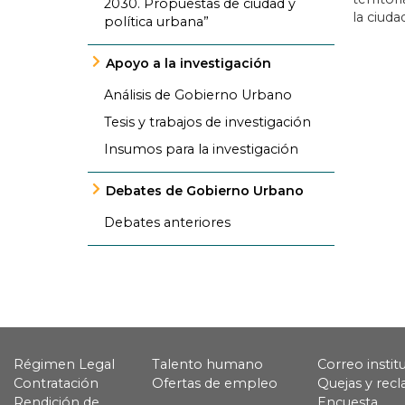
2030. Propuestas de ciudad y
la ciuda
política urbana”
Apoyo a la investigación
Análisis de Gobierno Urbano
Tesis y trabajos de investigación
Insumos para la investigación
Debates de Gobierno Urbano
Debates anteriores
Régimen Legal
Talento humano
Correo instit
Contratación
Ofertas de empleo
Quejas y rec
Rendición de
Encuesta