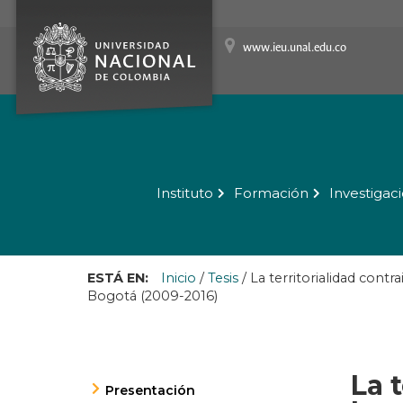
www.ieu.unal.edu.co
Instituto
Formación
Investigac
ESTÁ EN:
Inicio
/
Tesis
/
La territorialidad contr
Bogotá (2009-2016)
La 
Presentación