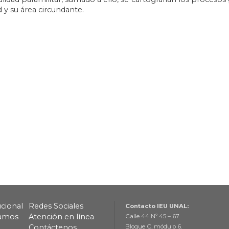
d y su área circundante.
ucional
Redes Sociales
Contacto IEU UNAL:
lamos
Atención en línea
Calle 44 Nº 45 – 67
Contáctenos
Bloque C, módulo 6.