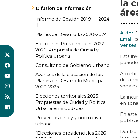
la 
Difusión de información
áre
Informe de Gestión 2019 I – 2024
II
Autor:
C
Planes de Desarrollo 2020-2024
Email:
c
Elecciones Presidenciales 2022-
Ver tesi
2026. Propuesta de Ciudad y
Política Urbana
Esta inv
periodo
Consultorio de Gobierno Urbano
A parti
Avances de la ejecución de los
de la m
Planes de Desarrollo Municipal
sociales
2020-2024
Elecciones territoriales 2023.
La incu
Propuestas de Ciudad y Política
en zona
Urbana en 6 ciudades.
En este
Proyectos de ley y normativa
poblaci
urbana
Dentro d
“Elecciones presidenciales 2026-
territor