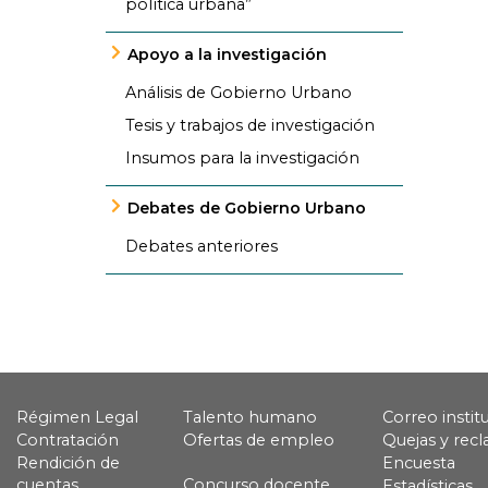
política urbana”
Apoyo a la investigación
Análisis de Gobierno Urbano
Tesis y trabajos de investigación
Insumos para la investigación
Debates de Gobierno Urbano
Debates anteriores
Régimen Legal
Talento humano
Correo instit
Contratación
Ofertas de empleo
Quejas y rec
Rendición de
Encuesta
cuentas
Concurso docente
Estadísticas