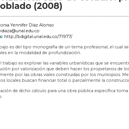
Poblado (2008)
onia Yennifer Díaz Alonso
ydiaza@unal.edu.co
s:
http://bdigital.unal.edu.co/71977/
bajo es del tipo monografía de un tema profesional, el cual s
les en la modalidad de profundización.
el trabajo es explorar las variables urbanísticas que se encuent
ción por valorización que deben hacer los propietarios de los
mente por las obras viales construidas por los municipios. Me
s locales buscan financiar total o parcialmente la construcci
ización de dicho cálculo para una obra pública específica tom
.