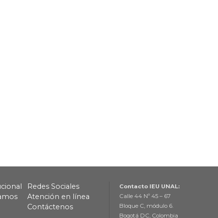
ucional
Redes Sociales
Contacto IEU UNAL:
lamos
Atención en línea
Calle 44 Nº 45 – 67
Contáctenos
Bloque C, módulo 6.
Bogotá DC, Colombia