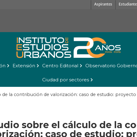
Aspirantes
Estudiante
ión
Extensión
Centro Editorial
Observatorio Gobiern
Ciudad por sectores
o de la contribución de valorización: caso de estudio: proyect
udio sobre el cálculo de la c
orización: caso de estudio: p