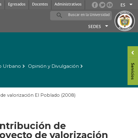
s
Egresados
Docentes
Administrativos
ES
SEDES
o Urbano
Opinión y Divulgación
o de valorización El Poblado (2008)
ontribución de
royecto de valorización