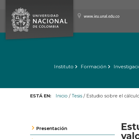
www.ieu.unal.edu.co
Instituto
Formación
Investigac
ESTÁ EN:
Inicio
/
Tesis
/
Estudio sobre el cálcul
Est
Presentación
val