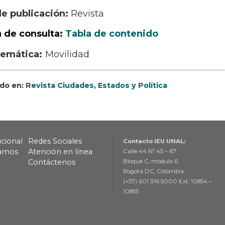
de publicación:
Revista
 de consulta:
Tabla de contenido
Movilidad
ado en:
Revista Ciudades, Estados y Política
ucional
Redes Sociales
Contacto IEU UNAL:
lamos
Atención en línea
Calle 44 Nº 45 – 67
Contáctenos
Bloque C, módulo 6.
Bogotá DC, Colombia
(+57) 601 316 5000 Ext. 10854 –
10855