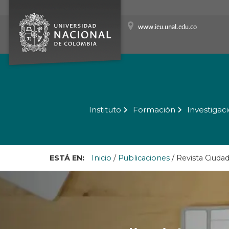
www.ieu.unal.edu.co
Instituto
Formación
Investigac
ESTÁ EN:
Inicio
/
Publicaciones
/
Revista Ciuda