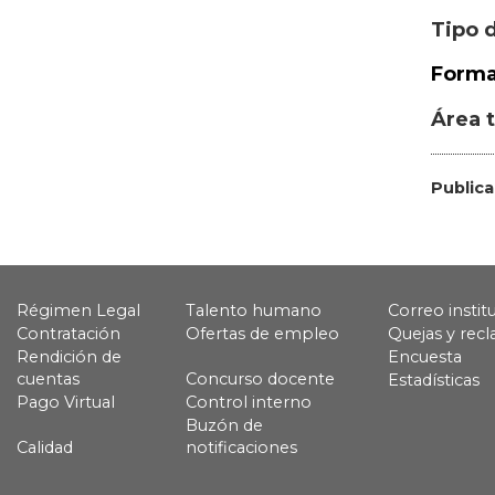
Tipo 
Forma
Public
Régimen Legal
Talento humano
Correo instit
Contratación
Ofertas de empleo
Quejas y rec
Rendición de
Encuesta
cuentas
Concurso docente
Estadísticas
Pago Virtual
Control interno
Buzón de
Calidad
notificaciones