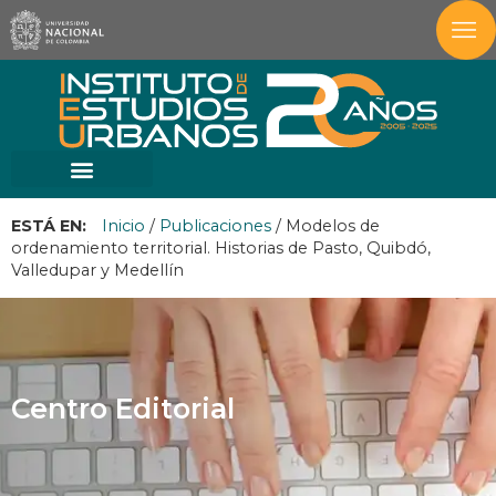
ESTÁ EN:
Inicio
/
Publicaciones
/
Modelos de
ordenamiento territorial. Historias de Pasto, Quibdó,
Valledupar y Medellín
Centro Editorial