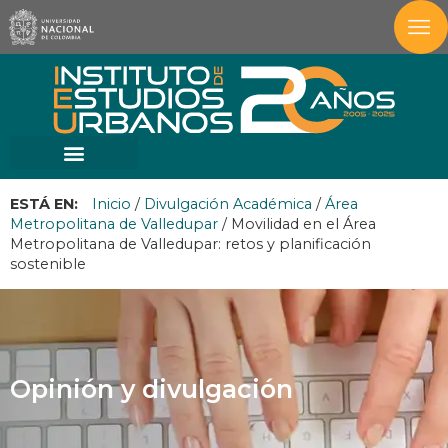
ESTÁ EN:
Inicio
/
Divulgación Académica
/
Área
Metropolitana de Valledupar
/
Movilidad en el Área
Metropolitana de Valledupar: retos y planificación
sostenible
Opinión y divulgación