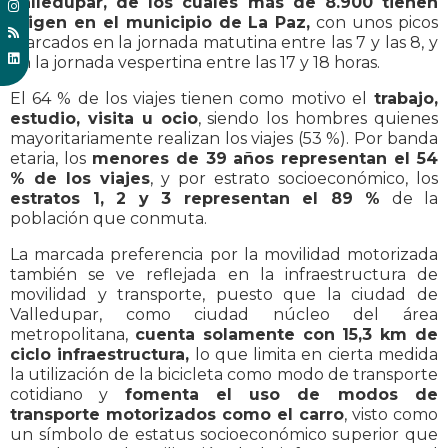
Valledupar, de los cuales más de 8.900 tienen
origen en el municipio de La Paz,
con unos picos
marcados en la jornada matutina entre las 7 y las 8, y
en la jornada vespertina entre las 17 y 18 horas.
El 64 % de los viajes tienen como motivo el
trabajo,
estudio, visita u ocio
, siendo los hombres quienes
mayoritariamente realizan los viajes (53 %). Por banda
etaria, los
menores de 39 años representan el 54
% de los viajes
, y por estrato socioeconómico, los
estratos 1, 2 y 3 representan el 89 %
de la
población que conmuta.
La marcada preferencia por la movilidad motorizada
también se ve reflejada en la infraestructura de
movilidad y transporte, puesto que la ciudad de
Valledupar, como ciudad núcleo del área
metropolitana,
cuenta solamente con 15,3 km de
ciclo infraestructura,
lo que limita en cierta medida
la utilización de la bicicleta como modo de transporte
cotidiano y
fomenta el uso de modos de
transporte motorizados como el carro
, visto como
un símbolo de estatus socioeconómico superior que