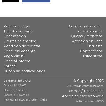
Régimen Legal
Correo institucional
Talento humano
Redes Sociales
Contratación
Quejas y reclamos
Ofertas de empleo
Atención en línea
Rendición de cuentas
Encuesta
Concurso docente
Contáctenos
Pago Virtual
Estadísticas
Control interno
Calidad
Buzón de notificaciones
© Copyright 2025
Contacto IEU UNAL:
Calle 44 Nº 45 – 67
Algunos derechos reservados.
Bloque C, módulo 6.
correo@unal.edu.co
Bogotá DC, Colombia
Acerca de este sitio web
(+57) 601 316 5000 Ext. 10854 – 10855
Actualización: 01/03/25