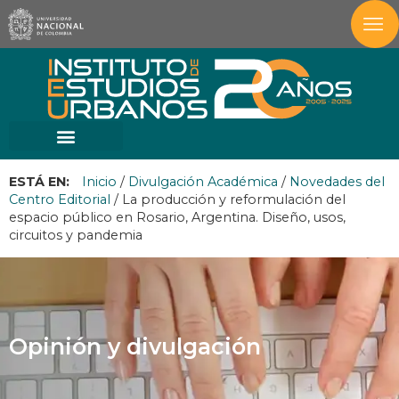
ESTÁ EN:
Inicio
/
Divulgación Académica
/
Novedades del
Centro Editorial
/
La producción y reformulación del
espacio público en Rosario, Argentina. Diseño, usos,
circuitos y pandemia
Opinión y divulgación