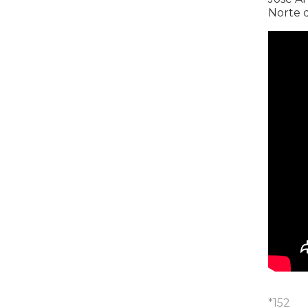
Norte d
*152