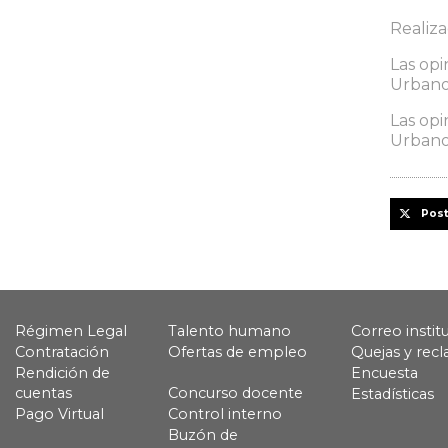
Realiz
Las opi
Urbanos
Las opi
Urbanos
Pos
Régimen Legal
Talento humano
Correo instit
Contratación
Ofertas de empleo
Quejas y rec
Rendición de
Encuesta
cuentas
Concurso docente
Estadísticas
Pago Virtual
Control interno
Buzón de