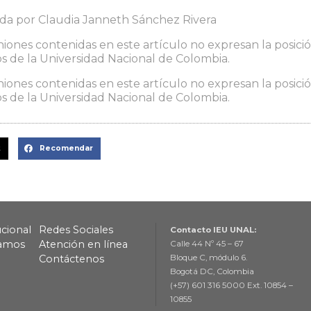
ada por Claudia Janneth Sánchez Rivera
niones contenidas en este artículo no expresan la posición
 de la Universidad Nacional de Colombia.
niones contenidas en este artículo no expresan la posición
 de la Universidad Nacional de Colombia.
t
Recomendar
ucional
Redes Sociales
Contacto IEU UNAL:
lamos
Atención en línea
Calle 44 Nº 45 – 67
Contáctenos
Bloque C, módulo 6.
Bogotá DC, Colombia
(+57) 601 316 5000 Ext. 10854 –
10855