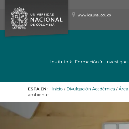
www.ieu.unal.edu.co
Instituto
Formación
Investigac
ESTÁ EN:
Inicio
/
Divulgación Académica
/
Área
ambiente