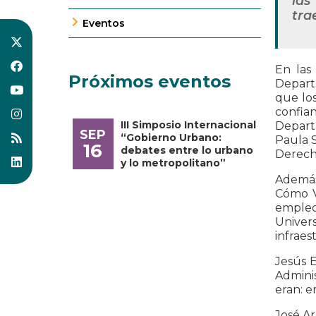
las
tra
Eventos
En las
Próximos eventos
Departa
que los
confia
III Simposio Internacional
Depart
SEP
“Gobierno Urbano:
Paula S
16
debates entre lo urbano
Derecho
y lo metropolitano”
Además
Cómo V
empleo
Univers
infraes
Jesús 
Adminis
eran: e
José Ar