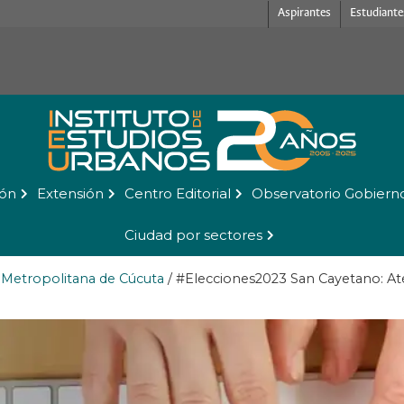
Aspirantes
Estudiante
ión
Extensión
Centro Editorial
Observatorio Gobiern
Ciudad por sectores
 Metropolitana de Cúcuta
/
#Elecciones2023 San Cayetano: Ate