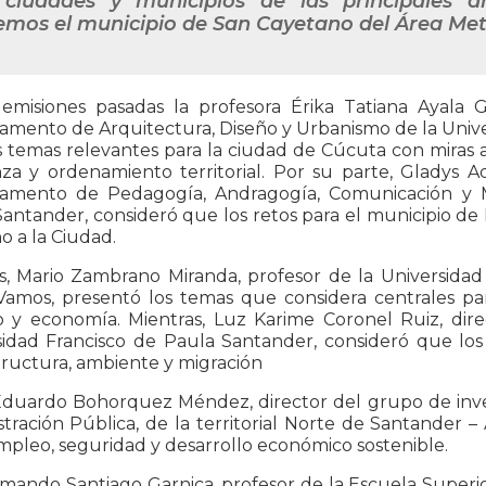
 ciudades y municipios de las principales á
emos el municipio de San Cayetano del Área Met
 emisiones pasadas la profesora Érika Tatiana Ayala
mento de Arquitectura, Diseño y Urbanismo de la Unive
 temas relevantes para la ciudad de Cúcuta con miras a 
nza y ordenamiento territorial. Por su parte, Gladys A
amento de Pedagogía, Andragogía, Comunicación y Mu
antander, consideró que los retos para el municipio de 
 a la Ciudad.
, Mario Zambrano Miranda, profesor de la Universida
amos, presentó los temas que considera centrales par
 y economía. Mientras, Luz Karime Coronel Ruiz, dir
idad Francisco de Paula Santander, consideró que los 
tructura, ambiente y migración
Eduardo Bohorquez Méndez, director del grupo de inves
tración Pública, de la territorial Norte de Santander –
mpleo, seguridad y desarrollo económico sostenible.
mando Santiago Garnica, profesor de la Escuela Superior 