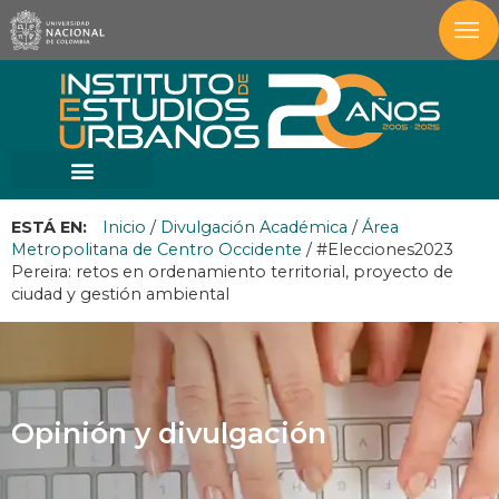
ESTÁ EN:
Inicio
/
Divulgación Académica
/
Área
Metropolitana de Centro Occidente
/
#Elecciones2023
Pereira: retos en ordenamiento territorial, proyecto de
ciudad y gestión ambiental
Opinión y divulgación