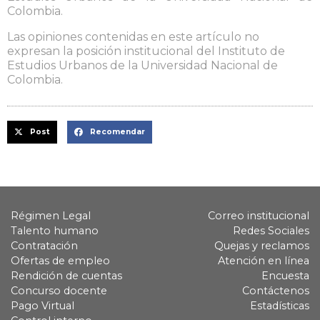
Colombia.
Las opiniones contenidas en este artículo no
expresan la posición institucional del Instituto de
Estudios Urbanos de la Universidad Nacional de
Colombia.
Post
Recomendar
Régimen Legal
Correo institucional
Talento humano
Redes Sociales
Contratación
Quejas y reclamos
Ofertas de empleo
Atención en línea
Rendición de cuentas
Encuesta
Concurso docente
Contáctenos
Pago Virtual
Estadísticas