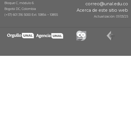
Bloque C, módulo 6.
correo@unal.edu.co
Bogotá DC, Colombia
Acerca de este sitio web
(+57) 601 316 5000 Ext. 10854 – 10855
Actualización: 01/03/25