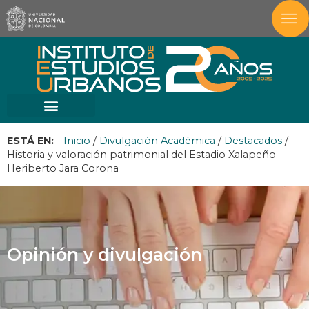
ESTÁ EN:
Inicio
/
Divulgación Académica
/
Destacados
/
Historia y valoración patrimonial del Estadio Xalapeño
Heriberto Jara Corona
Opinión y divulgación