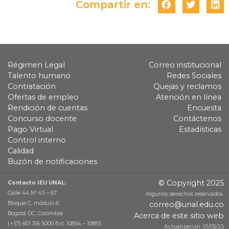
Compartir en:
Régimen Legal
Correo institucional
Talento humano
Redes Sociales
Contratación
Quejas y reclamos
Ofertas de empleo
Atención en línea
Rendición de cuentas
Encuesta
Concurso docente
Contáctenos
Pago Virtual
Estadísticas
Control interno
Calidad
Buzón de notificaciones
© Copyright 2025
Contacto IEU UNAL:
Calle 44 Nº 45 – 67
Algunos derechos reservados.
Bloque C, módulo 6.
correo@unal.edu.co
Bogotá DC, Colombia
Acerca de este sitio web
(+57) 601 316 5000 Ext. 10854 – 10855
Actualización: 01/03/25