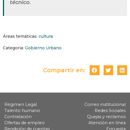
técnico.
Áreas temáticas:
cultura
Categoria:
Gobierno Urbano
Compartir en:
Régimen Legal
Correo institucional
Talento humano
Redes Sociales
Contratación
Quejas y reclamos
Ofertas de empleo
Atención en línea
Rendición de cuentas
Encuesta