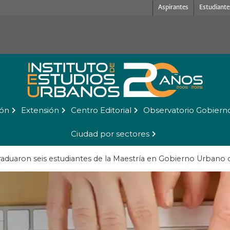
Aspirantes
Estudiante
ión
Extensión
Centro Editorial
Observatorio Gobiern
Ciudad por sectores
raduaron seis estudiantes de la Maestría en Gobierno Urbano