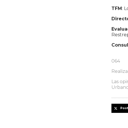
TFM
: 
Direct
Evalua
Restrep
Consul
064
Realiz
Las opi
Urbano
Pos