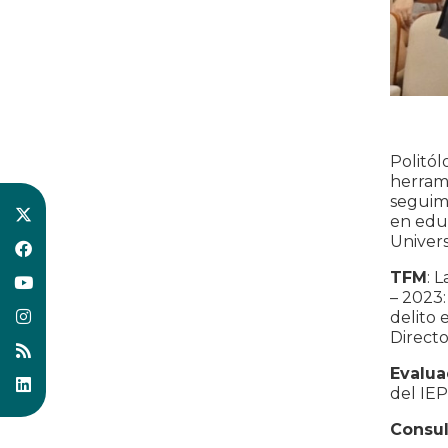
Politó
herram
seguimi
en educ
Univers
TFM
: 
– 2023:
delito 
Directo
Evalua
del IE
Consul