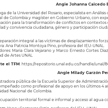
Angie Johanna Caicedo
oga de la Universidad del Rosario, especialista en Análisis
l de Colombia y magíster en Gobierno Urbano, con exper
gación para la transformación de conflictos en contextos
ad y convivencia ciudadana, género y participación ciud
Reparación integral a las víctimas de desplazamiento fo
ra: Ana Patricia Montoya Pino, profesora del IEU-UNAL.
ores: Maria Clara Vejarano y Marco Ernesto Cortes Diaz
ad de Artes UNAL
te el TFM
: https://repositorio.unal.edu.co/handle/unal/
Angie Milady Garzón Pe
tradora pública de la Escuela Superior de Administraci
empeñado como profesional de apoyo en los últimos 4 añ
idad Nacional de Colombia.
Ocupación territorial formal e informal y acceso al agua