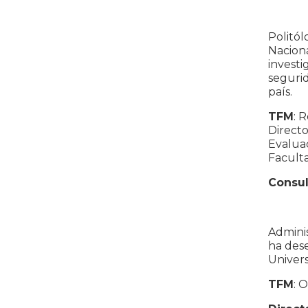
Politól
Naciona
investi
segurid
país.
TFM
: 
Directo
Evaluad
Facult
Consul
Adminis
ha des
Univers
TFM
: 