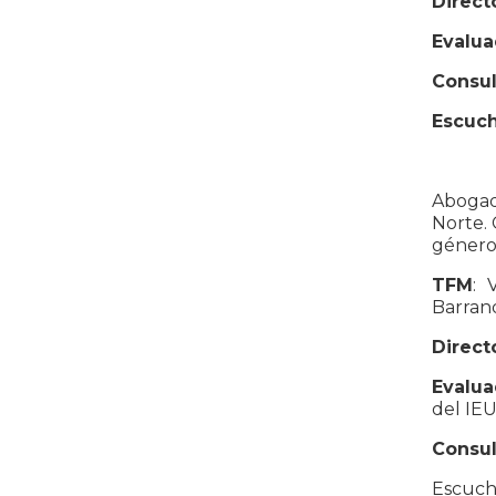
Direct
Evalua
Consul
Escuch
Abogada
Norte. 
género 
TFM
: 
Barranq
Direct
Evalua
del IE
Consul
Escuche