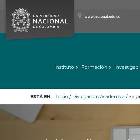
www.ieu.unal.edu.co
Instituto
Formación
Investigac
ESTÁ EN:
Inicio
/
Divulgación Académica
/
Se g