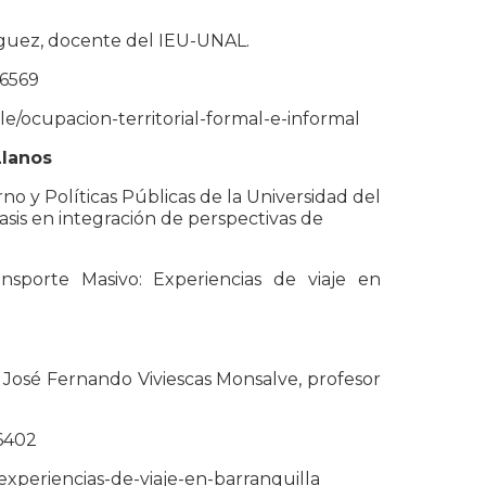
iguez, docente del IEU-UNAL.
86569
lle/ocupacion-territorial-formal-e-informal
Llanos
no y Políticas Públicas de la Universidad del
sis en integración de perspectivas de
ransporte Masivo: Experiencias de viaje en
y José Fernando Viviescas Monsalve, profesor
86402
/experiencias-de-viaje-en-barranquilla