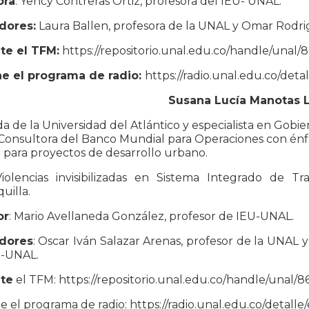
ora
: Yency Contreras Ortiz, profesora del IEU- UNAL.
dores:
Laura Ballen, profesora de la UNAL y Omar Rodr
te el TFM:
https://repositorio.unal.edu.co/handle/unal/
e el programa de radio:
https://radio.unal.edu.co/deta
Susana Lucía Manotas 
 de la Universidad del Atlántico y especialista en Gobier
Consultora del Banco Mundial para Operaciones con énfa
para proyectos de desarrollo urbano.
Violencias invisibilizadas en Sistema Integrado de T
uilla.
or
: Mario Avellaneda González, profesor de IEU-UNAL.
dores
: Oscar Iván Salazar Arenas, profesor de la UNAL 
U-UNAL.
te
el TFM: https://repositorio.unal.edu.co/handle/unal/
 el programa de radio: https://radio.unal.edu.co/detalle