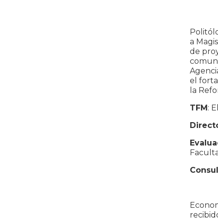
Politól
a Magis
de proy
comunit
Agencia
el fort
la Refo
TFM
: 
Direct
Evalua
Facult
Consul
Economi
recibid