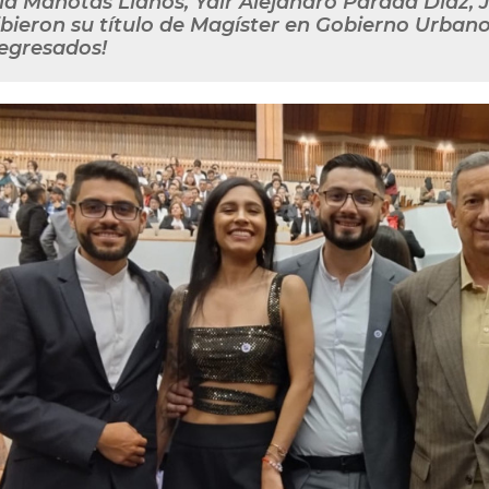
ía Manotas Llanos, Yair Alejandro Parada Díaz, 
ibieron su título de Magíster en Gobierno Urbano.
 egresados!