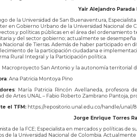
Yair Alejandro Parada
ogo de la Universidad de San Buenaventura, Especialista e
ter en Gobierno Urbano de la Universidad Nacional de C
ectos y políticas públicas en el área del ordenamiento ter
aria y del sector gobierno; actualmente se desempeña co
 Nacional de Tierras. Además de haber participado en di
alecimiento de la participación ciudadana e implementaci
rma Rural Integral y la Participación política.
El Macroproyecto San Antonio y la autonomía territoria
ora
: Ana Patricia Montoya Pino
dores
: María Patricia Rincón Avellaneda, profesora 
ad de Artes UNAL – Fabio Roberto Zambrano Pantoja, pr
te el TFM:
https://repositorio.unal.edu.co/handle/unal/
Jorge Enrique Torres R
sta de la FCE; Especialista en mercados y políticas de su
os de la Universidad Nacional de Colombia. Actualmente