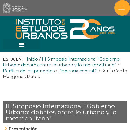
ESTÁ EN:
Inicio
/
III Simposio Internacional “Gobierno
Urbano: debates entre lo urbano y lo metropolitano”
/
Perfiles de los ponentes
/
Ponencia central 2
/
Sonia Cecilia
Mangones Matos
III Simposio Internacional “Gobierno
Urbano: debates entre lo urbano y lo
metropolitano”
Presentación