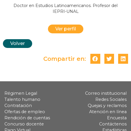
Doctor en Estudios Latinoamericanos. Profesor del
IEPRI-UNAL
Ver perfil
Volver
Compartir en:
Régimen Legal
Correo institucional
Talento humano
Redes Sociales
Contratación
Quejas y reclamos
Ofertas de empleo
Atención en línea
Rendición de cuentas
Encuesta
Concurso docente
Contáctenos
Pago Virtual
Estadísticas