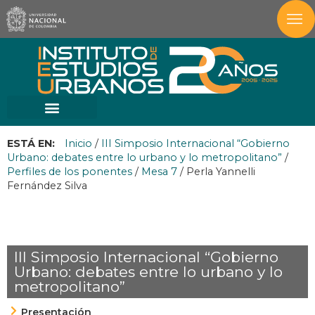
ESTÁ EN:
Inicio
/
III Simposio Internacional “Gobierno
Urbano: debates entre lo urbano y lo metropolitano”
/
Perfiles de los ponentes
/
Mesa 7
/
Perla Yannelli
Fernández Silva
III Simposio Internacional “Gobierno
Urbano: debates entre lo urbano y lo
metropolitano”
Presentación