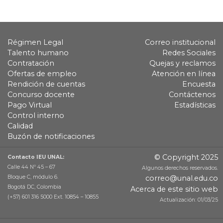
Régimen Legal
Correo institucional
Talento humano
Redes Sociales
Contratación
Quejas y reclamos
Ofertas de empleo
Atención en línea
Rendición de cuentas
Encuesta
Concurso docente
Contáctenos
Pago Virtual
Estadísticas
Control interno
Calidad
Buzón de notificaciones
© Copyright 2025
Contacto IEU UNAL:
Calle 44 Nº 45 – 67
Algunos derechos reservados.
Bloque C, módulo 6.
correo@unal.edu.co
Bogotá DC, Colombia
Acerca de este sitio web
(+57) 601 316 5000 Ext. 10854 – 10855
Actualización: 01/03/25