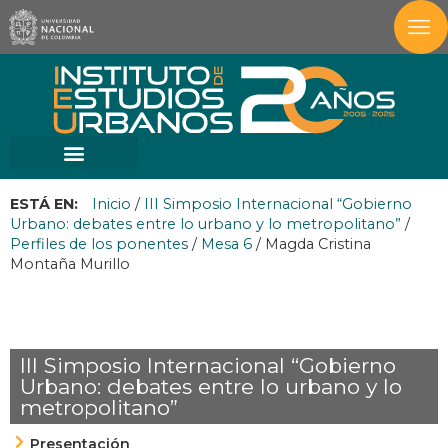
ESTÁ EN:
Inicio
/
III Simposio Internacional “Gobierno
Urbano: debates entre lo urbano y lo metropolitano”
/
Perfiles de los ponentes
/
Mesa 6
/
Magda Cristina
Montaña Murillo
III Simposio Internacional “Gobierno
Urbano: debates entre lo urbano y lo
metropolitano”
Presentación