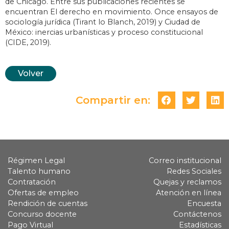
de Chicago. Entre sus publicaciones recientes se
encuentran El derecho en movimiento. Once ensayos de
sociología jurídica (Tirant lo Blanch, 2019) y Ciudad de
México: inercias urbanísticas y proceso constitucional
(CIDE, 2019).
Volver
Compartir en:
Régimen Legal
Correo institucional
Talento humano
Redes Sociales
Contratación
Quejas y reclamos
Ofertas de empleo
Atención en línea
Rendición de cuentas
Encuesta
Concurso docente
Contáctenos
Pago Virtual
Estadísticas