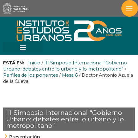
ESTÁ EN:
Inicio
/
III Simposio Internacional “Gobierno
Urbano: debates entre lo urbano y lo metropolitano”
/
Perfiles de los ponentes
/
Mesa 6
/
Doctor Antonio Azuela
de la Cueva
III Simposio Internacional “Gobierno
Urbano: debates entre lo urbano y lo
metropolitano”
Presentación