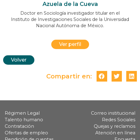
Azuela de la Cueva
Doctor en Sociología investigador titular en el
Instituto de Investigaciones Sociales de la Universidad
Nacional Autónoma de México.
Ver perfil
Volver
Compartir en:
Régimen Legal
Correo institucional
Talento humano
Redes Sociales
Contratación
Quejas y reclamos
Ofertas de empleo
Atención en línea
Rendición de cuentas
Encuesta