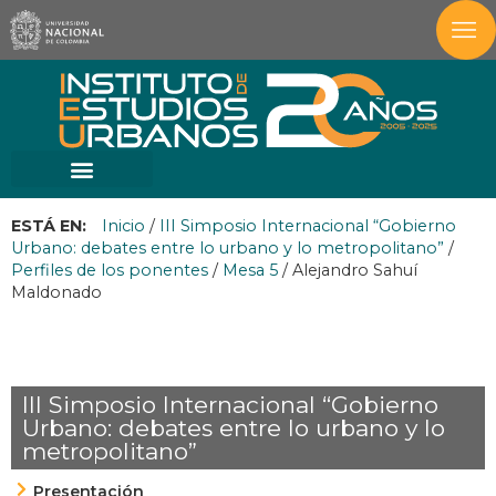
ESTÁ EN:
Inicio
/
III Simposio Internacional “Gobierno
Urbano: debates entre lo urbano y lo metropolitano”
/
Perfiles de los ponentes
/
Mesa 5
/
Alejandro Sahuí
Maldonado
III Simposio Internacional “Gobierno
Urbano: debates entre lo urbano y lo
metropolitano”
Presentación