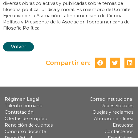
diversas obras colectivas y publicadas sobre temas de
filosofía política, jurídica y moral. Es miembro del Comité
Ejecutivo de la Asociación Latinoamericana de Ciencia
Política y Presidente de la Asociación Iberoamericana de
Filosofía Política
Volver
Compartir en:
Régimen Legal
Correo institucional
Talento humano
Redes Sociales
Contratación
Quejas y reclamos
Ofertas de empleo
Atención en línea
Rendición de cuentas
Encuesta
Concurso docente
Contáctenos
Pago Virtual
Estadísticas