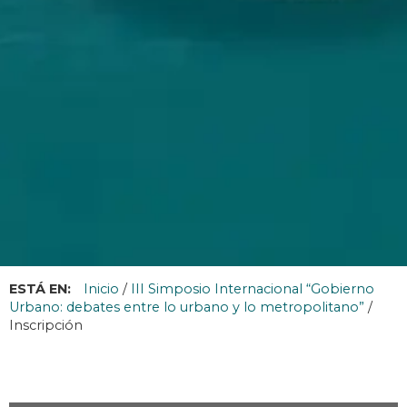
ESTÁ EN:
Inicio
/
III Simposio Internacional “Gobierno
Urbano: debates entre lo urbano y lo metropolitano”
/
Inscripción