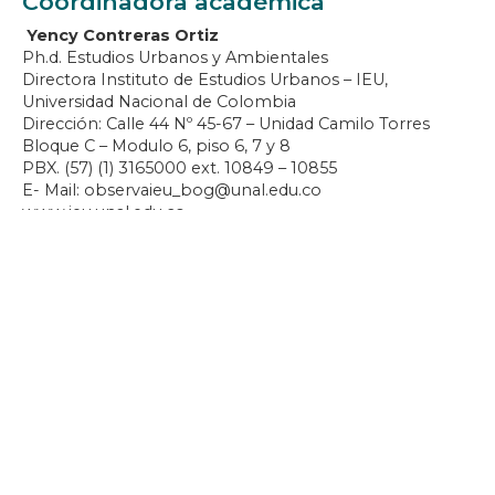
Coordinadora académica
Yency Contreras Ortiz
Ph.d. Estudios Urbanos y Ambientales
Directora Instituto de Estudios Urbanos – IEU,
Universidad Nacional de Colombia
Dirección: Calle 44 Nº 45-67 – Unidad Camilo Torres
Bloque C – Modulo 6, piso 6, 7 y 8
PBX. (57) (1) 3165000 ext. 10849 – 10855
E- Mail: observaieu_bog@unal.edu.co
www.ieu.unal.edu.co
Inscripción
Diligencie el Formato de inscripción al III SIMPOSIO
INTERNACIONAL “GOBIERNO URBANO: DEBATES ENTRE
LO URBANO Y LO METROPOLITANO” a realizarse el 16 y
17 de septiembre de 2025 en la Cámara de Comercio de
Bogotá, sede Chapinero. Hasta completar aforo.