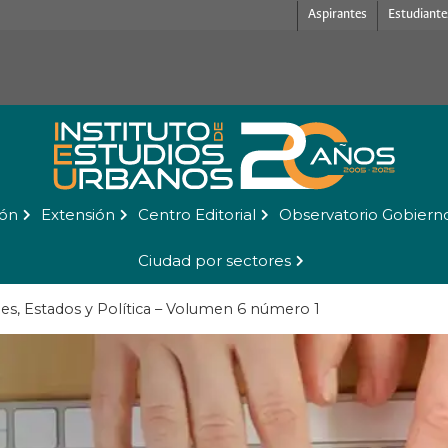
Aspirantes
Estudiante
ión
Extensión
Centro Editorial
Observatorio Gobiern
Ciudad por sectores
des, Estados y Política – Volumen 6 número 1