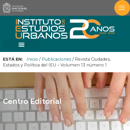
ESTÁ EN:
Inicio
/
Publicaciones
/
Revista Ciudades,
Estados y Política del IEU – Volumen 13 número 1
Centro Editorial