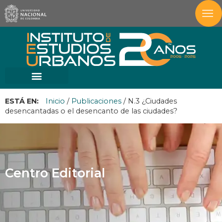
ESTÁ EN:
Inicio
/
Publicaciones
/
N.3 ¿Ciudades
desencantadas o el desencanto de las ciudades?
Centro Editorial