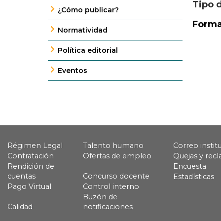
Tipo 
¿Cómo publicar?
Forma
Normatividad
Política editorial
Eventos
Régimen Legal
Talento humano
Correo instit
Contratación
Ofertas de empleo
Quejas y rec
Rendición de
Encuesta
cuentas
Concurso docente
Estadísticas
Pago Virtual
Control interno
Buzón de
Calidad
notificaciones