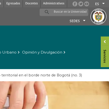
s
Egresados
Docentes
Administrativos
ES
SEDES
o Urbano
Opinión y Divulgación
territorial en el borde norte de Bogotá (no. 3)