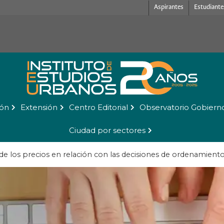
Aspirantes
Estudiante
ión
Extensión
Centro Editorial
Observatorio Gobiern
Ciudad por sectores
e los precios en relación con las decisiones de ordenamiento 