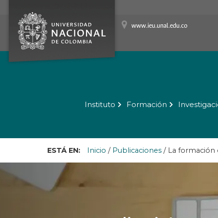
www.ieu.unal.edu.co
Instituto
Formación
Investigac
ESTÁ EN:
Inicio
/
Publicaciones
/
La formación d