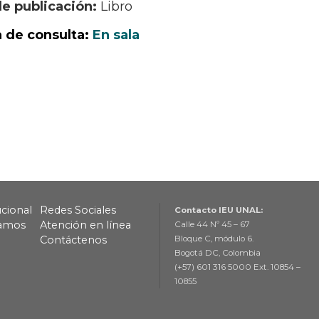
de publicación:
Libro
 de consulta:
En sala
ucional
Redes Sociales
Contacto IEU UNAL:
lamos
Atención en línea
Calle 44 Nº 45 – 67
Contáctenos
Bloque C, módulo 6.
Bogotá DC, Colombia
(+57) 601 316 5000 Ext. 10854 –
10855