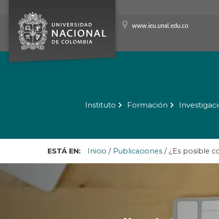
www.ieu.unal.edu.co
Instituto
Formación
Investigac
ESTÁ EN:
Inicio
/
Publicaciones
/
¿Es posible co