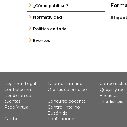
Forma
¿Cómo publicar?
Normatividad
Etique
Política editorial
Eventos
Régimen Legal
Talento humano
Correo instit
Contratación
Ofertas de empleo
Quejas y rec
Rendición de
Encuesta
cuentas
Concurso docente
Estadísticas
Pago Virtual
Control interno
Buzón de
Calidad
notificaciones