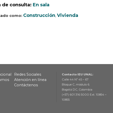
 de consulta:
En sala
Construcción
Vivienda
tado como:
,
ucional
Redes Sociales
Contacto IEU UNAL:
lamos
Atención en línea
Calle 44 Nº 45 – 67
Contáctenos
Bloque C, módulo 6.
Bogotá DC, Colombia
(+57) 601 316 5000 Ext. 10854 –
10855