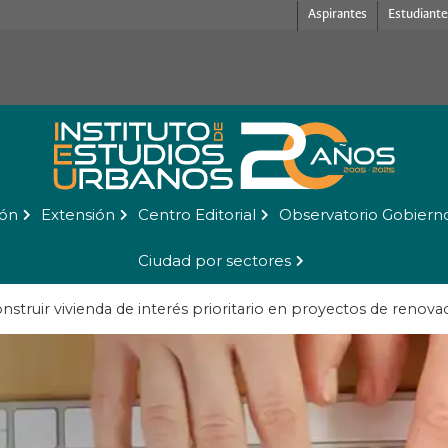
Aspirantes
Estudiante
ión
Extensión
Centro Editorial
Observatorio Gobiern
Ciudad por sectores
nstruir vivienda de interés prioritario en proyectos de renova