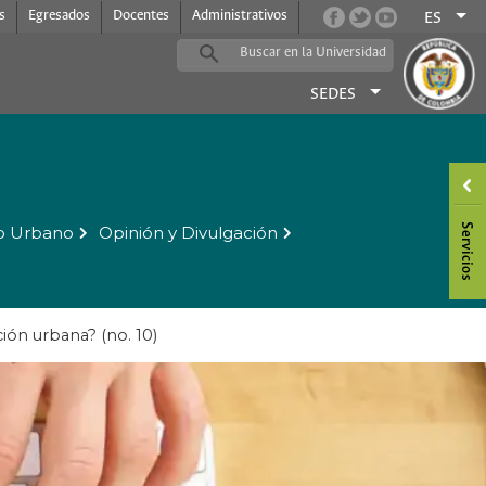
s
Egresados
Docentes
Administrativos
ES
SEDES
o Urbano
Opinión y Divulgación
ción urbana? (no. 10)