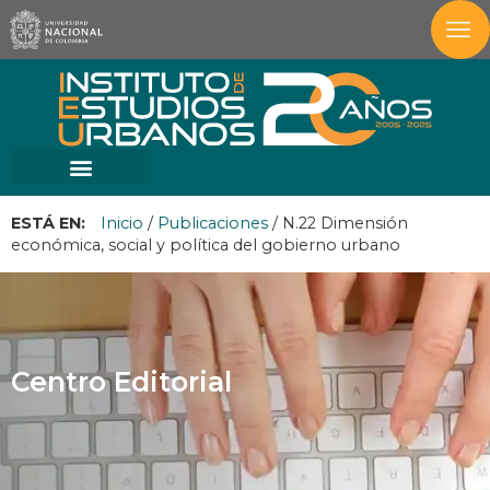
ESTÁ EN:
Inicio
/
Publicaciones
/
N.22 Dimensión
económica, social y política del gobierno urbano
Centro Editorial