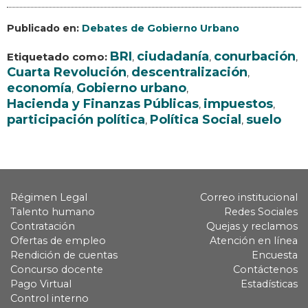
Publicado en:
Debates de Gobierno Urbano
BRI
ciudadanía
conurbación
Etiquetado como:
,
,
,
Cuarta Revolución
descentralización
,
,
economía
Gobierno urbano
,
,
Hacienda y Finanzas Públicas
impuestos
,
,
participación política
Política Social
suelo
,
,
Régimen Legal
Correo institucional
Talento humano
Redes Sociales
Contratación
Quejas y reclamos
Ofertas de empleo
Atención en línea
Rendición de cuentas
Encuesta
Concurso docente
Contáctenos
Pago Virtual
Estadísticas
Control interno