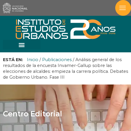
ESTÁ EN:
Inicio
/
Publicaciones
/
Análisis general de los
resultados de la encuesta Invamer-Gallup sobre las
elecciones de alcaldes: empieza la carrera política. Debates
de Gobierno Urbano. Fase III
Centro Editorial