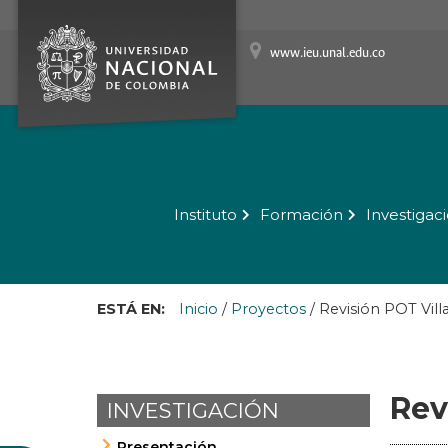
www.ieu.unal.edu.co
Instituto
Formación
Investigac
ESTÁ EN:
Inicio
/
Proyectos
/
Revisión POT Vill
Rev
INVESTIGACIÓN
Presentación