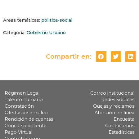
Áreas temáticas:
politica-social
Categoria:
Gobierno Urbano
Compartir en:
Régimen Legal
Correo institucional
Talento humano
Redes Sociales
Contratación
Quejas y reclamos
Ofertas de empleo
Atención en línea
Rendición de cuentas
Encuesta
Concurso docente
Contáctenos
Pago Virtual
Estadísticas
Control interno